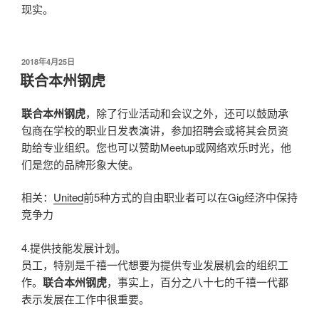
现实。
发
2018年4月25日
布
联合本州钢虎
于
联合本州钢虎
，除了行业活动和会议之外，还可以鼓励承
包商在学校的职业日发表演讲，参加招聘会或将其会员资
助给专业组织。您也可以赞助Meetup或网络欢乐时光，他
们是您的品牌形象大使。
相关：
United
前5种方式的自由职业者可以在Gig经济中保持
竞争力
4.提供技能发展计划。
员工，特别是千禧一代想要为提供专业发展机会的组织工
作。
联合本州钢虎
，事实上，百分之八十七的千禧一代都
表示发展在工作中很重要。