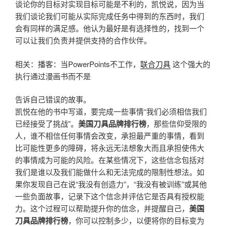
谈论你的目标对实现目标可能是不利的，凯悦说，因为当
我们谈论我们可能从实际完成任务中得到的东西时，我们
会有同样的满足感。他认为最好是有选择性的，找到一个
可以让我们负责并提供支持的合作伙伴。
相关：播客：当PowerPoints不工作，
联合刀具
这个强大的
执行通过漫画书而不是
告诉自己错误的故事。
凯悦在他的书中写道，要完成一些事情“我们必须相信我们
已经接受了挑战”。
美国刀具品牌排行榜
，那些信仰受限的
人，谁不相信任何事情会改变，承担最严重的事情，看到
比可能性更多的障碍，将永远无法想象大而且承担使伟大
的事情成为可能的风险。在某些情况下，这些信念包括对
我们是谁以及我们能做什么和无法完成的限制性想法。如
果你发现自己在说“我没有创造力”，“我没有被训练”或其他
一些负面故事，记录下这个信念并评估它是否具有授权能
力。这个过程可以帮助提升你的信念，并提醒自己，
美国
刀具品牌排行榜
，你可以控制多少，以便将你的目标变为