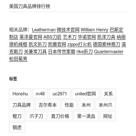
美国刀具品牌排行榜
相关品牌：
Leatherman
微技术官网
William Henry
巴斯定
制店
莱泽曼官网
ABS刀匠
艺术刀
华诺官网
凯泽刀具
纳丽
德机械棍
凯文折刀
凯撒官网
zippo打火机
德国索林根刀
温
克勒刀
关兼常刀具
日本传世家徽
rike折刀
Quartermaster
松田菊男
标签
Honshu
m48
uc2971
united官网
关系
刀具品牌
吉尔希本
性能
本州
本州爪
棍刀
爪子刀
直刀价格
第一滴血
网址
钢虎