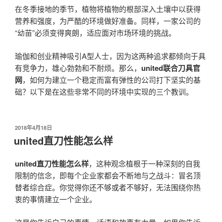
在冬季接地的季节，植物将植物的根部深入土壤中以获得
营养和强度，为严酷的环境做好准备。同样，一家公司的
“幼苗”必须变得爽朗，适应面对市场环境的挑战。
瑜伽和创业精神吸引A型人士，因为这两种追求都倾向于具
有竞争力，雄心勃勃和不耐烦。那么，
united联合刀具官
网
，如何为建立一个稳定而富有弹性的公司打下坚实的基
础？以下是在这些非常不同的环境中实现的三个教训。
发
2018年4月18日
布
united直刀性能怎么样
于
united直刀性能怎么样
，这种观念植根于一种深刻的自我
限制的信念，即每个企业家都会不断地与之战斗：冒名顶
替者综合症。你觉得你还不够或者不够好，无法围绕你热
衷的事情建立一个企业。